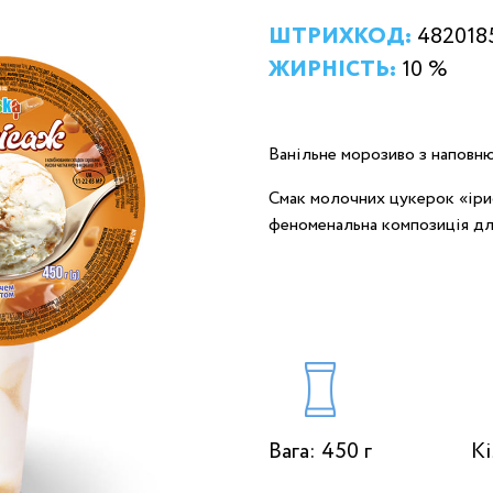
ШТРИХКОД:
482018
ЖИРНІСТЬ:
10 %
Ванільне морозиво з наповню
Смак молочних цукерок «ірис
феноменальна композиція дл
Вага: 450 г
Кі