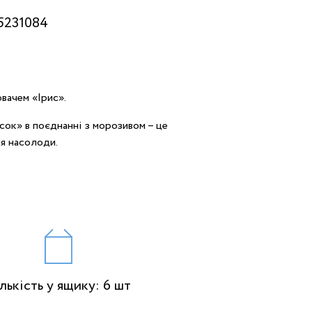
5231084
вачем «Ірис».
ок» в поєднанні з морозивом – це
я насолоди.
лькість у ящику: 6 шт