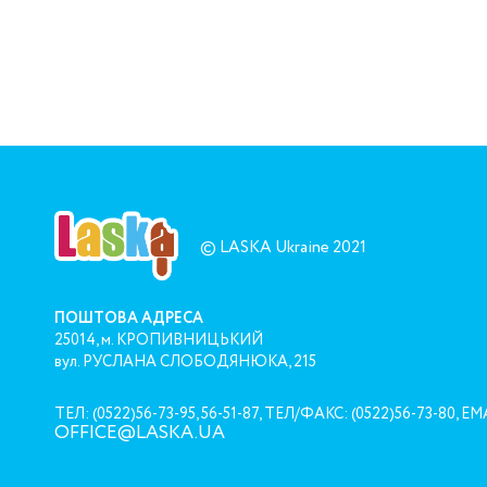
© LASKA Ukraine 2021
ПОШТОВА АДРЕСА
25014, м. КРОПИВНИЦЬКИЙ
вул. РУСЛАНА СЛОБОДЯНЮКА, 215
ТЕЛ: (0522)56-73-95, 56-51-87,
ТЕЛ/ФАКС: (0522)56-73-80,
EMA
OFFICE@LASKA.UA