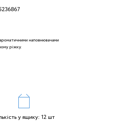
5236867
-ароматичними наповнювачами
ному ріжку.
лькість у ящику: 12 шт